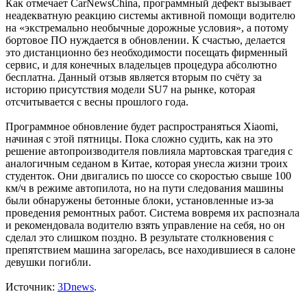
Как отмечает CarNewsChina, программный дефект вызывает
неадекватную реакцию системы активной помощи водителю
на «экстремально необычные дорожные условия», а потому
бортовое ПО нуждается в обновлении. К счастью, делается
это дистанционно без необходимости посещать фирменный
сервис, и для конечных владельцев процедура абсолютно
бесплатна. Данный отзыв является вторым по счёту за
историю присутствия модели SU7 на рынке, которая
отсчитывается с весны прошлого года.
Программное обновление будет распространяться Xiaomi,
начиная с этой пятницы. Пока сложно судить, как на это
решение автопроизводителя повлияла мартовская трагедия с
аналогичным седаном в Китае, которая унесла жизни троих
студенток. Они двигались по шоссе со скоростью свыше 100
км/ч в режиме автопилота, но на пути следования машины
были обнаружены бетонные блоки, установленные из-за
проведения ремонтных работ. Система вовремя их распознала
и рекомендовала водителю взять управление на себя, но он
сделал это слишком поздно. В результате столкновения с
препятствием машина загорелась, все находившиеся в салоне
девушки погибли.
Источник:
3Dnews
.