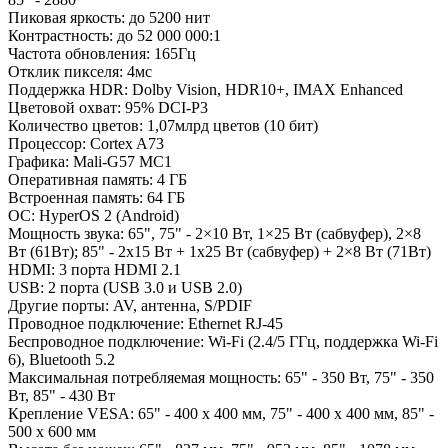
Пиковая яркость: до 5200 нит
Контрастность: до 52 000 000:1
Частота обновления: 165Гц
Отклик пикселя: 4мс
Поддержка HDR: Dolby Vision, HDR10+, IMAX Enhanced
Цветовой охват: 95% DCI-P3
Количество цветов: 1,07млрд цветов (10 бит)
Процессор: Cortex A73
Графика: Mali-G57 MC1
Оперативная память: 4 ГБ
Встроенная память: 64 ГБ
ОС: HyperOS 2 (Android)
Мощность звука: 65", 75" - 2×10 Вт, 1×25 Вт (сабвуфер), 2×8
Вт (61Вт); 85" - 2x15 Вт + 1x25 Вт (сабвуфер) + 2×8 Вт (71Вт)
HDMI: 3 порта HDMI 2.1
USB: 2 порта (USB 3.0 и USB 2.0)
Другие порты: AV, антенна, S/PDIF
Проводное подключение: Ethernet RJ-45
Беспроводное подключение: Wi-Fi (2.4/5 ГГц, поддержка Wi-Fi
6), Bluetooth 5.2
Максимальная потребляемая мощность: 65" - 350 Вт, 75" - 350
Вт, 85" - 430 Вт
Крепление VESA: 65" - 400 х 400 мм, 75" - 400 х 400 мм, 85" -
500 х 600 мм