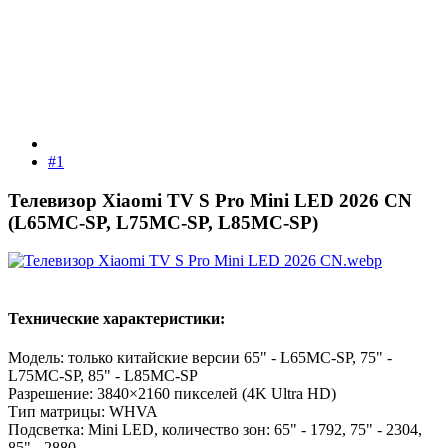
#1
Телевизор Xiaomi TV S Pro Mini LED 2026 CN
(L65МC-SР, L75МC-SР, L85МC-SР)​
Технические характеристики:
Модель: только китайские версии 65" - L65МС-SР, 75" -
L75МС-SР, 85" - L85МС-SР
Разрешение: 3840×2160 пикселей (4K Ultra HD)
Тип матрицы: WHVA
Подсветка: Mini LED, количество зон: 65" - 1792, 75" - 2304,
85" - 2880