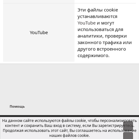
Эти файлы cookie
устанавливаются
YouTube
и могут
использоваться для
YouTube
аналитики, проверки
законного трафика или
другого встроенного
содержимого.
Помощь
Russian (RU)
На данном сайте используются файлы cookie, чтобы персонализировать
контент и сохранить Ваш вход в систему, если Вы зарегистрируетесь.
Свер
Обратная связь
Условия и правила
Продолжая использовать этот сайт, Вы соглашаетесь на использование
Политика конфиденциальности
Помощь
Главная
R
наших файлов cookie.
Сниз
S