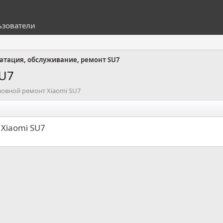
ьзователи
атация, обслуживание, ремонт SU7
SU7
узовной ремонт Xiaomi SU7
 Xiaomi SU7